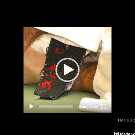
Video
Player
00:00
|
00:00
I MITICI 