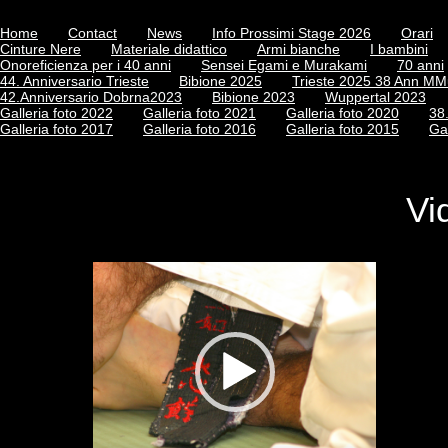
Home
Contact
News
Info Prossimi Stage 2026
Orari
Cinture Nere
Materiale didattico
Armi bianche
I bambini
Onoreficienza per i 40 anni
Sensei Egami e Murakami
70 anni
44. Anniversario Trieste
Bibione 2025
Trieste 2025 38 Ann M
42.Anniversario Dobrna2023
Bibione 2023
Wuppertal 2023
Galleria foto 2022
Galleria foto 2021
Galleria foto 2020
38
Galleria foto 2017
Galleria foto 2016
Galleria foto 2015
Ga
Vi
Video
Player