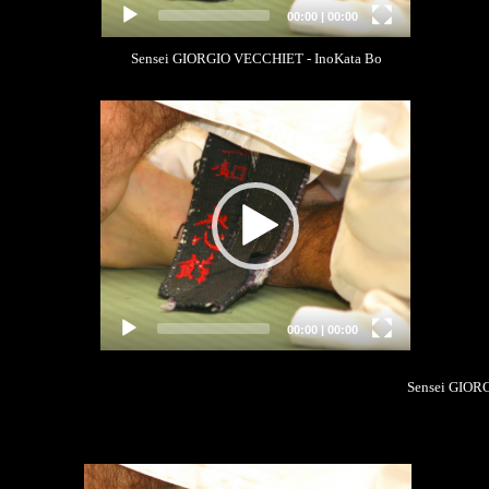
00:00
|
00:00
Sensei GIORGIO VECCHIET - InoKata Bo
Video
Player
00:00
|
00:00
Sensei GIO
Video