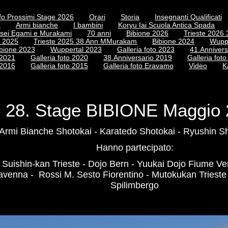
fo Prossimi Stage 2026
Orari
Storia
Insegnanti Qualificati
o
Armi bianche
I bambini
Koryu Iai Scuola Antica Spada
sei Egami e Murakami
70 anni
Bibione 2026
Trieste 2026
e 2025
Trieste 2025 38 Ann MMurakam
Bibione 2024
Wupp
bione 2023
Wuppertal 2023
Galleria foto 2023
41.Annivers
 2021
Galleria foto 2020
38.Anniversario 2019
Galleria fot
 2016
Galleria foto 2015
Galleria foto Eravamo
Video
K
28. Stage BIBIONE Maggio
Armi Bianche Shotokai - Karatedo Shotokai - Ryushin S
Hanno partecipato:
 Suishin-kan Trieste - Dojo Bern - Yuukai Dojo Fiume Ve
venna - Rossi M. Sesto Fiorentino - Mutokukan Trieste 
Spilimbergo